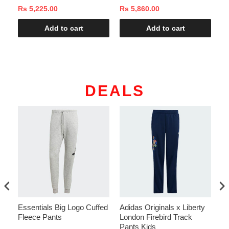
00
Rs 5,225.00
Rs 5,860.00
Rs
Add to cart
Add to cart
DEALS
Essentials Big Logo Cuffed
Adidas Originals x Liberty
Co
Fleece Pants
London Firebird Track
Pants Kids