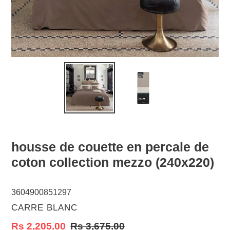
housse de couette en percale de
coton collection mezzo (240x220)
3604900851297
VENDOR
CARRE BLANC
Sale
Rs 2,205.00
Regular
Rs 3,675.00