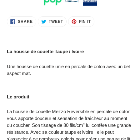
Adding
SHARE
TWEET
PIN
SHARE
TWEET
PIN IT
ON
ON
ON
product
FACEBOOK
TWITTER
PINTEREST
to
your
cart
La housse de couette Taupe / Ivoire
Une housse de couette unie en percale de coton avec un bel
aspect mat.
Le produit
La housse de couette Mezzo Reversible en percale de coton
vous apporte douceur et sensation de fraîcheur au moment
du coucher. Son tissage de 80 fils/cm² lui confère une grande
résistance. Avec sa couleur taupe et ivoire , elle peut
s'associer à de nombreux coloris pour créer une parure de lit