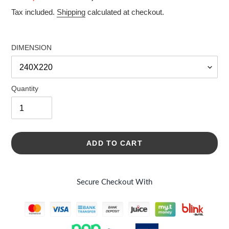
price
price
Tax included.
Shipping
calculated at checkout.
DIMENSION
Quantity
ADD TO CART
Secure Checkout With