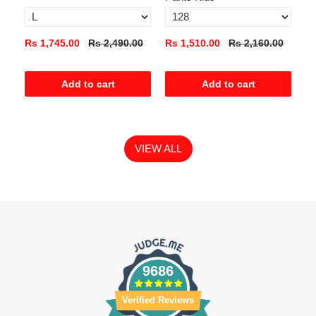
0
Rs 1,745.00
Rs 2,490.00
Rs 1,510.00
Rs 2,160.00
Rs
Add to cart
Add to cart
VIEW ALL
9686
Verified Reviews