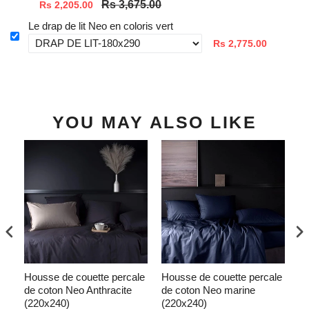
Rs 3,675.00
Rs 2,205.00
Le drap de lit Neo en coloris vert
Rs 2,775.00
YOU MAY ALSO LIKE
in
Housse de couette percale
Housse de couette percale
Ho
tro
de coton Neo Anthracite
de coton Neo marine
co
(220x240)
(220x240)
(